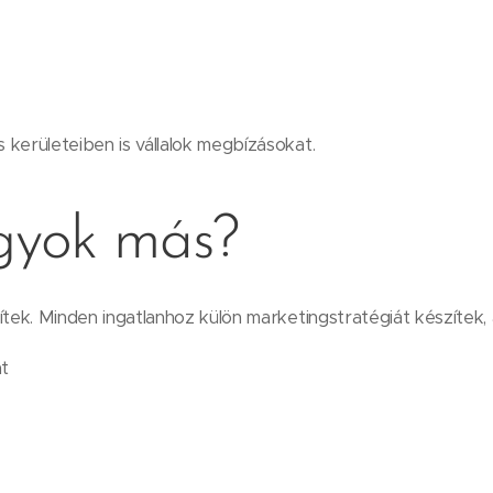
erületeiben is vállalok megbízásokat.
gyok más?
ek. Minden ingatlanhoz külön marketingstratégiát készítek, 
at