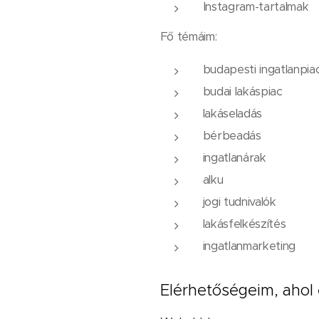
Instagram-tartalmak
Fő témáim:
budapesti ingatlanpia
budai lakáspiac
lakáseladás
bérbeadás
ingatlanárak
alku
jogi tudnivalók
lakásfelkészítés
ingatlanmarketing
Elérhetőségeim, ahol 