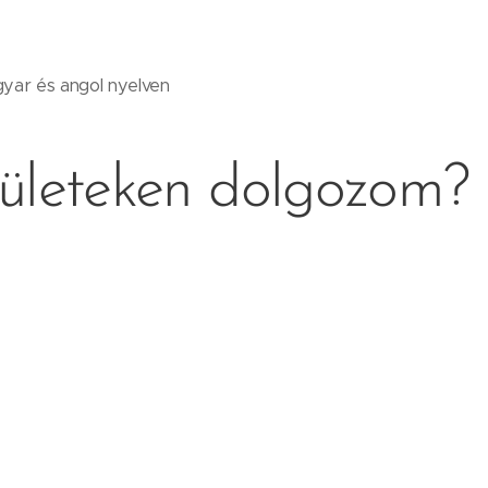
gyar és angol nyelven
rületeken dolgozom?