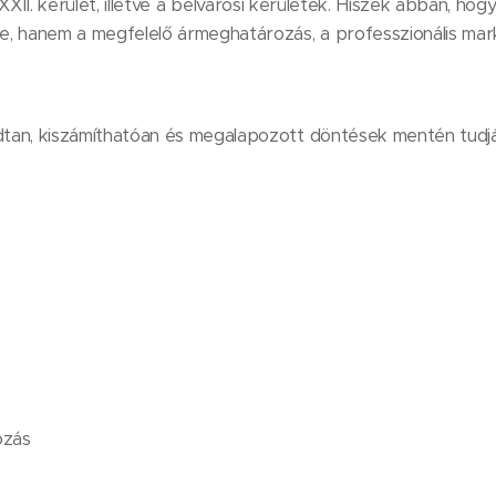
II. és XXII. kerület, illetve a belvárosi kerületek. Hiszek abban, h
e, hanem a megfelelő ármeghatározás, a professzionális mark
tan, kiszámíthatóan és megalapozott döntések mentén tudják
k
ózás