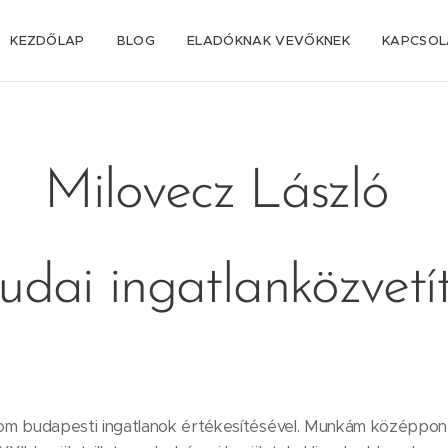
KEZDŐLAP
BLOG
ELADÓKNAK VEVŐKNEK
KAPCSOL
Milovecz László
udai ingatlanközvetí
zom budapesti ingatlanok értékesítésével. Munkám középpo