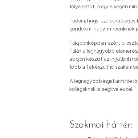
folyamatot, hogy a végén min
Tudom, hogy ezt barátságos k
gondolom, hogy mindenkinek já
Tulajdonképpen ezért is oszt
Talán a legnagyobb elismerés, 
alapján készült az ingatlanhi
több a felkészült jó szakembe
A legnagyobb ingatlanhirdetó 
kollégáknak is segítve ezzel.
Szakmai háttér: