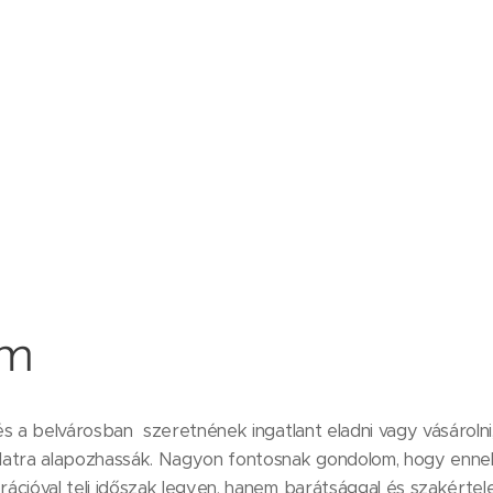
em
és a belvárosban szeretnének ingatlant eladni vagy vásárolni
latra alapozhassák. Nagyon fontosnak gondolom, hogy ennek
ációval teli időszak legyen, hanem barátsággal és szakértel