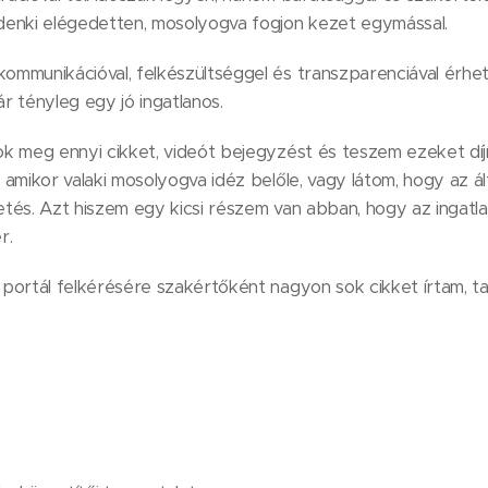
denki elégedetten, mosolyogva fogjon kezet egymással.
ommunikációval, felkészültséggel és transzparenciával érhe
r tényleg egy jó ingatlanos.
ok meg ennyi cikket, videót bejegyzést és teszem ezeket d
amikor valaki mosolyogva idéz belőle, vagy látom, hogy az ál
rdetés. Azt hiszem egy kicsi részem van abban, hogy az ingat
r.
portál felkérésére szakértőként nagyon sok cikket írtam, ta