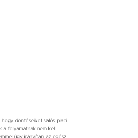
, hogy döntéseiket valós piaci
 a folyamatnak nem kell,
emmel úgy irányítani az egész