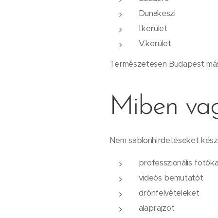
Dunakeszi
I.kerület
V.kerület
Természetesen Budapest más k
Miben va
Nem sablonhirdetéseket készít
professzionális fotók
videós bemutatót
drónfelvételeket
alaprajzot