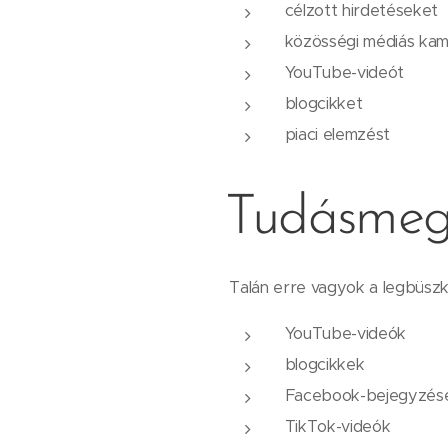
célzott hirdetéseket
közösségi médiás ka
YouTube-videót
blogcikket
piaci elemzést
Tudásmeg
Talán erre vagyok a legbüszk
YouTube-videók
blogcikkek
Facebook-bejegyzés
TikTok-videók