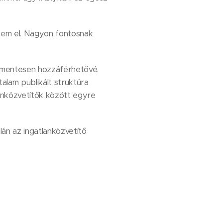
tem el. Nagyon fontosnak
íjmentesen hozzáférhetővé.
talam publikált struktúra
lanközvetítők között egyre
lán az ingatlanközvetítő