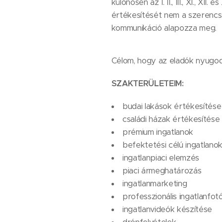
különösen az I. II., III., XI., X
értékesítését nem a szerencs
kommunikáció alapozza meg.
Célom, hogy az eladók nyugod
SZAKTERÜLETEIM:
budai lakások értékesítése
családi házak értékesítése
prémium ingatlanok
befektetési célú ingatlano
ingatlanpiaci elemzés
piaci ármeghatározás
ingatlanmarketing
professzionális ingatlanfot
ingatlanvideók készítése