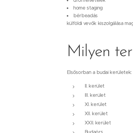
drónfelvételek
home staging
bérbeadás
külföldi vevők kiszolgálása ma
Milyen te
Elsősorban a budai kerületek:
II. kerület
III. kerület
XI. kerület
XII. kerület
XXII. kerület
Budaörs