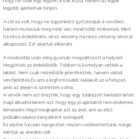
hogy ne csak egy legyen a sok közül, hanem az egyik
legjobb ajánlatnak tűnjön.
A cél az volt, hogy ne egyenként győzködjük a vevőket,
hanem mutassuk meg mink van, minél több embernek. Mert
ha nincs érdeklődés, nincs verseny, ha nincs verseny, nincs jó
alkupozíció. Ezt akartuk elkerülni.
A módosítás után elég gyorsan megváltozott a helyzet.
Megjöttek az érdeklődők. Többen is komolyan vették a
lakást. Nem csak nézelődők jelentkeztek, hanem valódi
vevőjelöltek.És ami a legfontosabb: kialakult az a helyzet,
amit az elején is szerettek volna.
A vevők nem azt érezték, hogy egy túlárazott lakásból lehet
majd alkudni.Hanem azt, hogy egy jó ajánlatról nem érdemes
lemaradni.Végül megkaptuk azt az árat, ami az első
próbálkozáskor irányárként szerepelt.
Ez elsőre furcsán hangozhat. Hiszen csökkentettünk, mégis
elértük az eredeti célt.