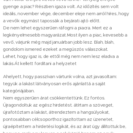
gyenge a piac? Részben igaza volt. Az időzítés sem volt
ideális, november vége, december eleje nem arról híres, hogy
a vevők egymást tapossák a bejárati ajtó előtt.
De nem lehet egyszerűen ráfogni a piacra. Mert ez a
legkényelmesebb magyarázat.Most ilyen a piac, kevesebb a
vevő, várjunk még majd januárban jobb lesz. Blah, blah,
gondolom ismered ezeket a megúszós válaszokat.
Lehet, hogy igaz is, de ettől még nem nem lesz eladva a
lakás.Át kellett fordítani a helyzetet
Ahelyett, hogy passzívan vártunk volna, azt javasoltam:
tegyük a lakást látványosan erős ajánlattá a saját
kategóriájában.
Nem egyszerűen árat csökkentettünk. Ez fontos.
Újragondoltuk az egész hirdetést. átírtam a szöveget,
újrafotóztam a lakást, átrendeztem a hangsúlyokat,
pontosabban célcsoporthoz igazítottam az üzenetet,
újraépítettem a hirdetési logikát, és az árat úgy állítottuk be,