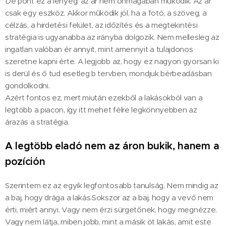
De pont ez a lényeg: az ár nem önmagában működik. Az ár
csak egy eszköz. Akkor működik jól, ha a fotó, a szöveg, a
célzás, a hirdetési felület, az időzítés és a megtekintési
stratégia is ugyanabba az irányba dolgozik. Nem mellesleg az
ingatlan valóban ér annyit, mint amennyit a tulajdonos
szeretne kapni érte. A legjobb az, hogy ez nagyon gyorsan ki
is derül és ő tud esetleg b tervben, mondjuk bérbeadásban
gondolkodni.
Azért fontos ez, mert miután ezekből a lakásokból van a
legtöbb a piacon, így itt mehet félre legkönnyebben az
árazás a stratégia.
A legtöbb eladó nem az áron bukik, hanem a
pozíción
Szerintem ez az egyik legfontosabb tanulság. Nem mindig az
a baj, hogy drága a lakás.Sokszor az a baj, hogy a vevő nem
érti, miért annyi. Vagy nem érzi sürgetőnek, hogy megnézze.
Vagy nem látja, miben jobb, mint a másik öt lakás, amit este