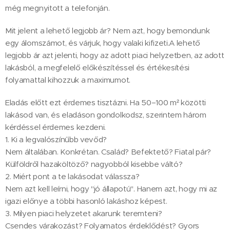
még megnyitott a telefonján.
Mit jelent a lehető legjobb ár? Nem azt, hogy bemondunk
egy álomszámot, és várjuk, hogy valaki kifizeti.A lehető
legjobb ár azt jelenti, hogy az adott piaci helyzetben, az adott
lakásból, a megfelelő előkészítéssel és értékesítési
folyamattal kihozzuk a maximumot.
Eladás előtt ezt érdemes tisztázni. Ha 50–100 m² közötti
lakásod van, és eladáson gondolkodsz, szerintem három
kérdéssel érdemes kezdeni.
1. Ki a legvalószínűbb vevőd?
Nem általában. Konkrétan. Család? Befektető? Fiatal pár?
Külföldről hazaköltöző? nagyobból kisebbe váltó?
2. Miért pont a te lakásodat válassza?
Nem azt kell leírni, hogy "jó állapotú". Hanem azt, hogy mi az
igazi előnye a többi hasonló lakáshoz képest.
3. Milyen piaci helyzetet akarunk teremteni?
Csendes várakozást? Folyamatos érdeklődést? Gyors