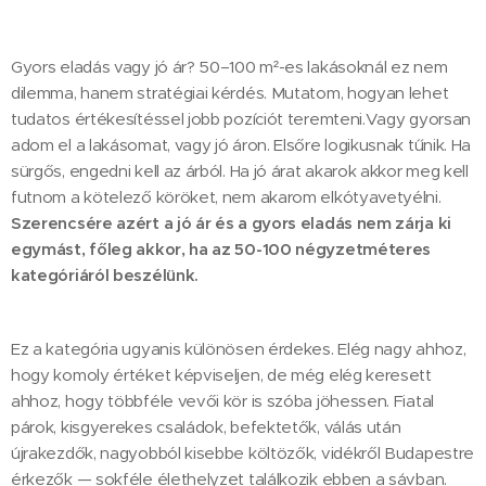
Gyors eladás vagy jó ár? 50–100 m²-es lakásoknál ez nem
dilemma, hanem stratégiai kérdés. Mutatom, hogyan lehet
tudatos értékesítéssel jobb pozíciót teremteni.Vagy gyorsan
adom el a lakásomat, vagy jó áron. Elsőre logikusnak tűnik. Ha
sürgős, engedni kell az árból. Ha jó árat akarok akkor meg kell
futnom a kötelező köröket, nem akarom elkótyavetyélni.
Szerencsére azért a jó ár és a gyors eladás nem zárja ki
egymást, főleg akkor, ha az 50-100 négyzetméteres
kategóriáról beszélünk.
Ez a kategória ugyanis különösen érdekes. Elég nagy ahhoz,
hogy komoly értéket képviseljen, de még elég keresett
ahhoz, hogy többféle vevői kör is szóba jöhessen. Fiatal
párok, kisgyerekes családok, befektetők, válás után
újrakezdők, nagyobból kisebbe költözők, vidékről Budapestre
érkezők — sokféle élethelyzet találkozik ebben a sávban.