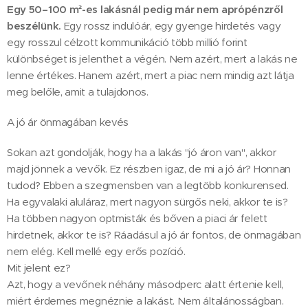
Egy 50–100 m²-es lakásnál pedig már nem aprópénzről
beszélünk.
Egy rossz indulóár, egy gyenge hirdetés vagy
egy rosszul célzott kommunikáció több millió forint
különbséget is jelenthet a végén. Nem azért, mert a lakás ne
lenne értékes. Hanem azért, mert a piac nem mindig azt látja
meg belőle, amit a tulajdonos.
A jó ár önmagában kevés
Sokan azt gondolják, hogy ha a lakás "jó áron van", akkor
majd jönnek a vevők. Ez részben igaz, de mi a jó ár? Honnan
tudod? Ebben a szegmensben van a legtöbb konkurensed.
Ha egyvalaki aluláraz, mert nagyon sürgős neki, akkor te is?
Ha többen nagyon optmisták és bőven a piaci ár felett
hirdetnek, akkor te is? Ráadásul a jó ár fontos, de önmagában
nem elég. Kell mellé egy erős pozíció.
Mit jelent ez?
Azt, hogy a vevőnek néhány másodperc alatt értenie kell,
miért érdemes megnéznie a lakást. Nem általánosságban.