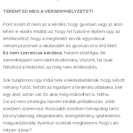
TEREMTSD MEG A VERSENYHELYZETET!
Pont ezért itt nem az a kérdés, hogy gyorsan vagy jó áron
lehet-e eladni. Inkább az, hogy fel tudod-e építeni úgy az
értékesítést, hogy a megfelelő vevők egymással
versenyezzenek a lakásodért és gyorsan el is érd őket.
Ez nem szerencse kérdése,
hanem stratégia, de
semmiképpen sem rakétatudomány. Viszont, ha csak
feltöltöd a hirdetést, az még nem értékesítés.
Sok tulajdonos úgy indul neki a lakáseladásnak, hogy készít
néhány fotót, feltölti az ingatlant a hirdetési oldalakra, beír
egy árat, aztán vár. Ez akár még működhet is. Néha.
De ez nem stratégia, hanem inkább próbálkozás. Jobb
esetben szerencse. Rosszabb esetben hónapokig tartó
bizonytalanság, idegeskedés, árengedmény, újrahirdetés,
magyarázkodás. Ilyenkor szoktak megkeresni, hogy Laci
milyen a piac?