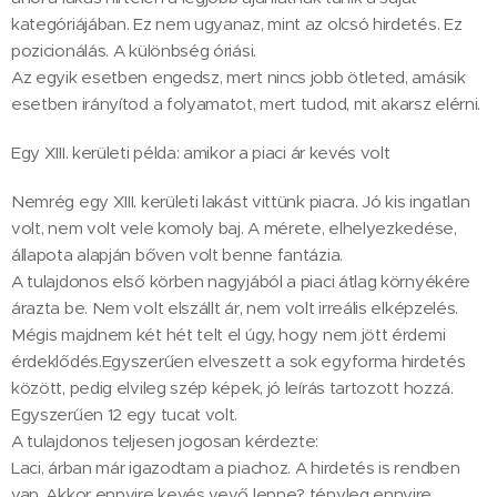
kategóriájában. Ez nem ugyanaz, mint az olcsó hirdetés. Ez
pozicionálás. A különbség óriási.
Az egyik esetben engedsz, mert nincs jobb ötleted, amásik
esetben irányítod a folyamatot, mert tudod, mit akarsz elérni.
Egy XIII. kerületi példa: amikor a piaci ár kevés volt
Nemrég egy XIII. kerületi lakást vittünk piacra. Jó kis ingatlan
volt, nem volt vele komoly baj. A mérete, elhelyezkedése,
állapota alapján bőven volt benne fantázia.
A tulajdonos első körben nagyjából a piaci átlag környékére
árazta be. Nem volt elszállt ár, nem volt irreális elképzelés.
Mégis majdnem két hét telt el úgy, hogy nem jött érdemi
érdeklődés.Egyszerűen elveszett a sok egyforma hirdetés
között, pedig elvileg szép képek, jó leírás tartozott hozzá.
Egyszerűen 12 egy tucat volt.
A tulajdonos teljesen jogosan kérdezte:
Laci, árban már igazodtam a piachoz. A hirdetés is rendben
van. Akkor ennyire kevés vevő lenne? tényleg ennyire