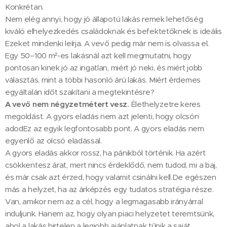
Konkrétan.
Nem elég annyi, hogy jó állapotú lakás remek lehetőség
kiváló elhelyezkedés családoknak és befektetőknek is ideális
Ezeket mindenki leírja. A vevő pedig már nem is olvassa el.
Egy 50–100 m²-es lakásnál azt kell megmutatni, hogy
pontosan kinek jó az ingatlan, miért jó neki, és miért jobb
választás, mint a többi hasonló árú lakás. Miért érdemes
egyáltalán időt szakítani a megtekintésre?
A vevő nem négyzetmétert vesz.
Élethelyzetre keres
megoldást. A gyors eladás nem azt jelenti, hogy olcsón
adodEz az egyik legfontosabb pont. A gyors eladás nem
egyenlő az olcsó eladással.
A gyors eladás akkor rossz, ha pánikból történik. Ha azért
csökkentesz árat, mert nincs érdeklődő, nem tudod, mi a baj,
és már csak azt érzed, hogy valamit csinálni kell.De egészen
más a helyzet, ha az árképzés egy tudatos stratégia része.
Van, amikor nem az a cél, hogy a legmagasabb irányárral
induljunk. Hanem az, hogy olyan piaci helyzetet teremtsünk,
ahol a lakás hirtelen a legjobb ajánlatnak tűnik a saját