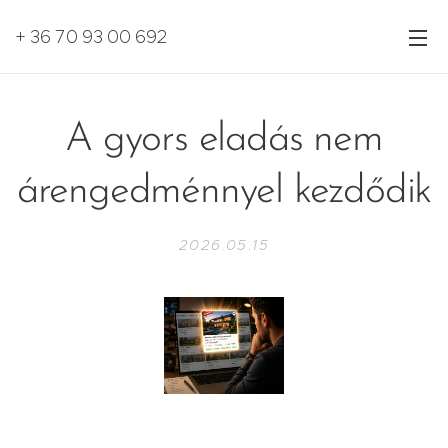
+ 36 70 93 00 692
A gyors eladás nem
árengedménnyel kezdődik
2026.05.15